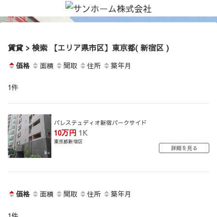
賃貸 > 検索 【エリア県市区】東京都( 新宿区 )
価格
面積
間取
住所
築年月
1
件
パレステュディオ新宿パークサイド
10万円
1K
東京都新宿区
詳細を見る
価格
面積
間取
住所
築年月
1
件