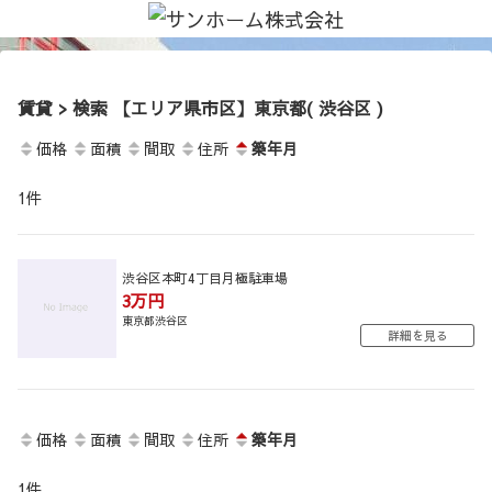
賃貸 > 検索 【エリア県市区】東京都( 渋谷区 )
価格
面積
間取
住所
築年月
1
件
渋谷区本町4丁目月極駐車場
3万円
東京都渋谷区
詳細を見る
価格
面積
間取
住所
築年月
1
件